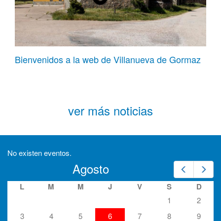
Bienvenidos a la web de Villanueva de Gormaz
ver más noticias
No existen eventos.
Agosto
Prev
Nex
L
M
M
J
V
S
D
1
2
3
4
5
6
7
8
9