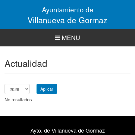
Pasar
Ayuntamiento de
al
contenido
Villanueva de Gormaz
principal
MENU
Actualidad
Aplicar
Año
No resultados
Ayto. de Villanueva de Gormaz