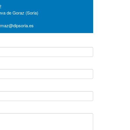
2
eva de Goraz (Soria)
ormaz@dipsoria.es