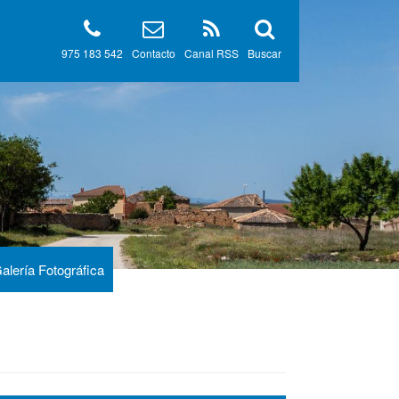
975 183 542
Contacto
Canal RSS
Buscar
alería Fotográfica