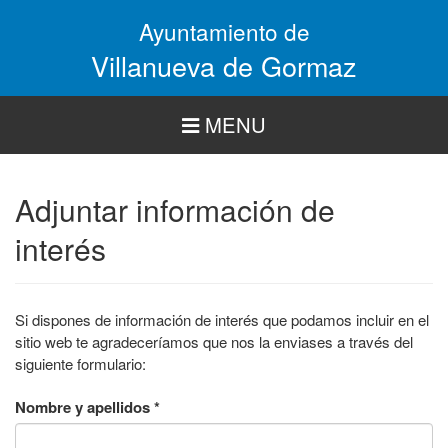
Pasar
Ayuntamiento de
al
contenido
Villanueva de Gormaz
principal
MENU
Adjuntar información de
interés
Si dispones de información de interés que podamos incluir en el
sitio web te agradeceríamos que nos la enviases a través del
siguiente formulario:
Nombre y apellidos
*